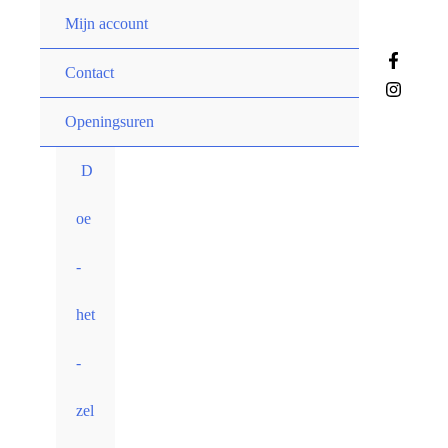
Spring
Mijn account
naar
de
Contact
inhoud
Openingsuren
D
oe
-
het
-
zel