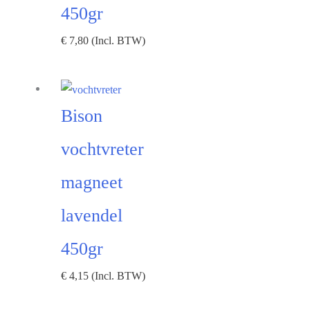
450gr
€
7,80
(Incl. BTW)
Bison
vochtvreter
magneet
lavendel
450gr
€
4,15
(Incl. BTW)