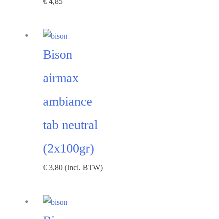
€
4,85
Bison
airmax
ambiance
tab neutral
(2x100gr)
€
3,80
(Incl. BTW)