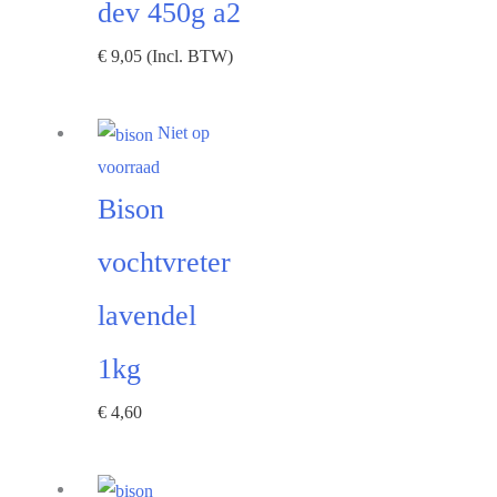
dev 450g a2
€
9,05
(Incl. BTW)
Niet op
voorraad
Bison
vochtvreter
lavendel
1kg
€
4,60