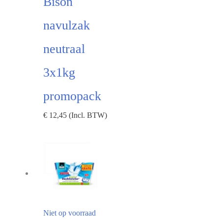
Bison
navulzak
neutraal
3x1kg
promopack
€
12,45
(Incl. BTW)
Niet op voorraad