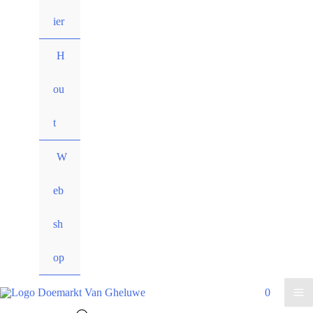
ier
H
ou
t
W
eb
sh
op
0