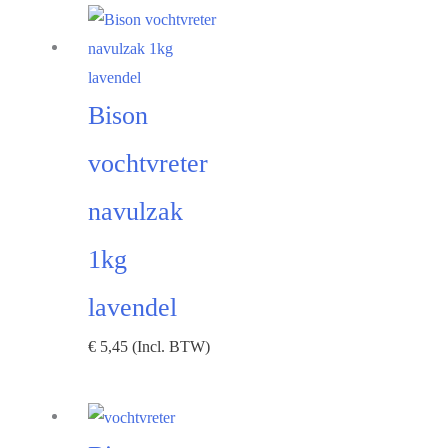
Bison
vochtvreter
navulzak
1kg
lavendel
€
5,45
(Incl. BTW)