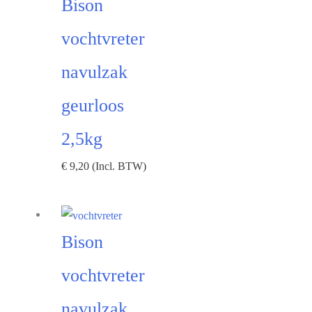
Bison
vochtvreter
navulzak
geurloos
2,5kg
€
9,20
(Incl. BTW)
Bison
vochtvreter
navulzak