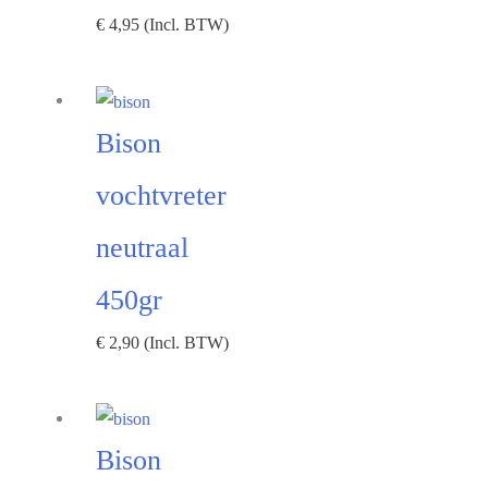
€
4,95
(Incl. BTW)
Bison
vochtvreter
neutraal
450gr
€
2,90
(Incl. BTW)
Bison