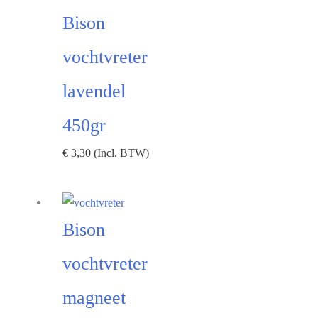
Bison
vochtvreter
lavendel
450gr
€
3,30
(Incl. BTW)
Bison
vochtvreter
magneet