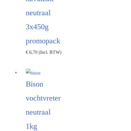
neutraal
3x450g
promopack
€
6,70
(Incl. BTW)
Bison
vochtvreter
neutraal
1kg