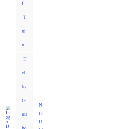
f
T
ui
n
H
ob
by
(H
N
IE
uis
U
ho