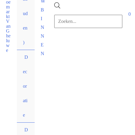
W
Products
B
ud
0
I
search
N
en
N
)
E
N
D
ec
or
ati
e
D